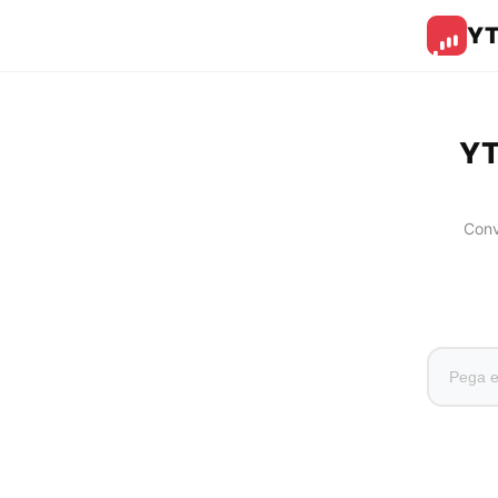
Y
YT
Conv