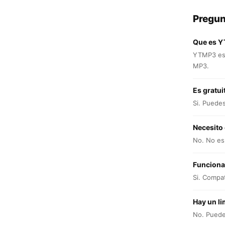
Pregun
Que es 
YTMP3 es 
MP3.
Es gratui
Si. Puede
Necesito
No. No es 
Funciona
Si. Compat
Hay un li
No. Puedes