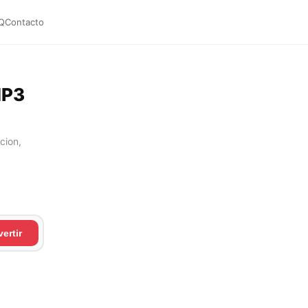
Q
Contacto
MP3
cion,
ertir