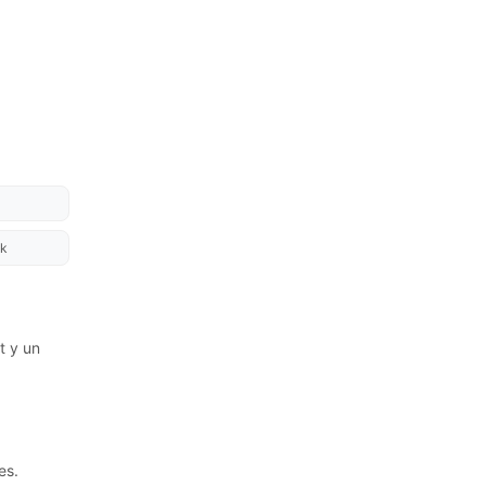
k
t y un
es.