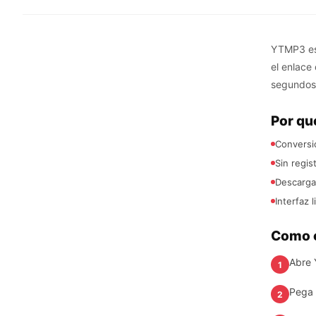
YTMP3 es 
el enlace
segundos
Por qu
Conversio
Sin regis
Descargas
Interfaz l
Como c
Abre 
1
Pega 
2