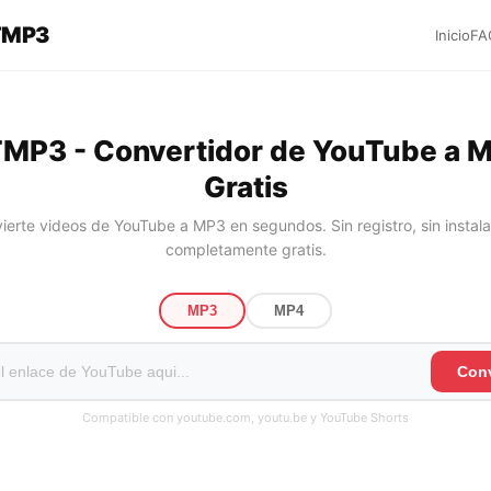
TMP3
Inicio
FA
MP3 - Convertidor de YouTube a 
Gratis
ierte videos de YouTube a MP3 en segundos. Sin registro, sin instala
completamente gratis.
MP3
MP4
Conv
Compatible con youtube.com, youtu.be y YouTube Shorts