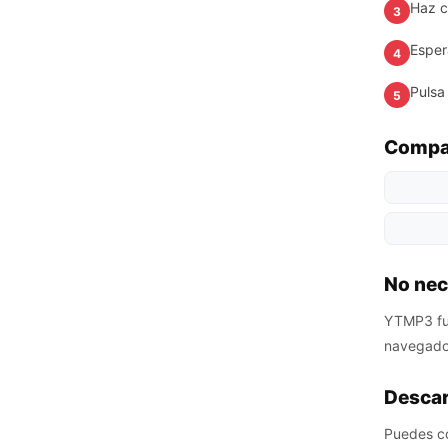
Haz cl
3
Esper
4
Pulsa
5
Compat
No nec
YTMP3 fun
navegador
Descar
Puedes con