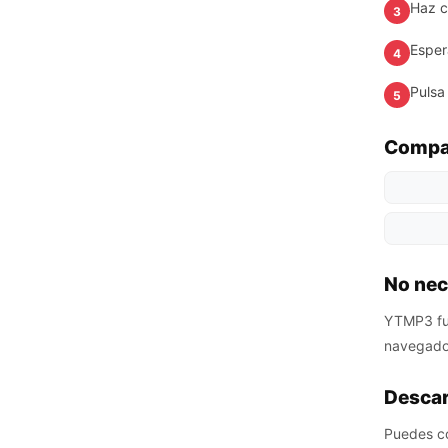
Haz cl
3
Esper
4
Pulsa
5
Compat
No nec
YTMP3 fun
navegador
Descar
Puedes con