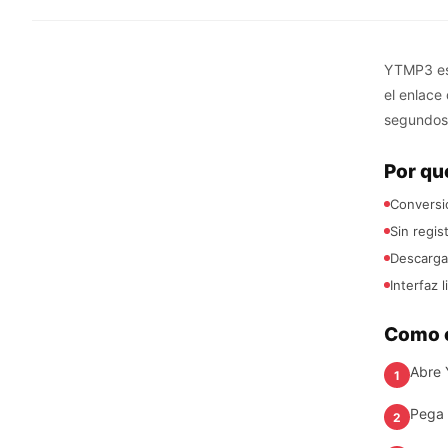
YTMP3 es 
el enlace
segundos
Por qu
Conversio
Sin regis
Descargas
Interfaz l
Como c
Abre 
1
Pega 
2