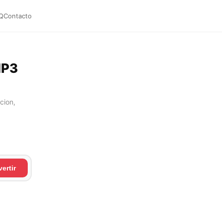
Q
Contacto
MP3
cion,
ertir