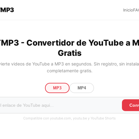
TMP3
Inicio
FA
MP3 - Convertidor de YouTube a 
Gratis
ierte videos de YouTube a MP3 en segundos. Sin registro, sin instala
completamente gratis.
MP3
MP4
Conv
Compatible con youtube.com, youtu.be y YouTube Shorts