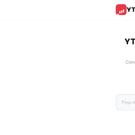
Y
YT
Conv