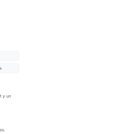
k
t y un
es.