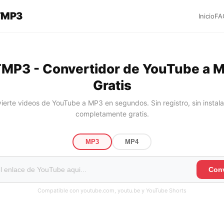
TMP3
Inicio
FA
MP3 - Convertidor de YouTube a 
Gratis
ierte videos de YouTube a MP3 en segundos. Sin registro, sin instala
completamente gratis.
MP3
MP4
Conv
Compatible con youtube.com, youtu.be y YouTube Shorts