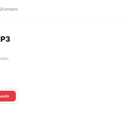
Q
Contacto
MP3
cion,
ertir