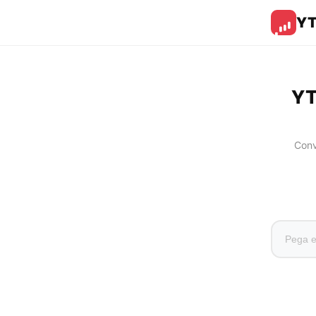
Y
YT
Conv