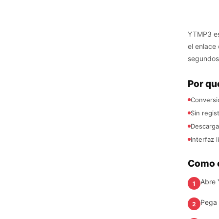
YTMP3 es 
el enlace
segundos
Por qu
Conversio
Sin regis
Descargas
Interfaz l
Como c
Abre 
1
Pega 
2