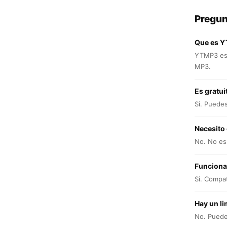
Pregun
Que es 
YTMP3 es 
MP3.
Es gratui
Si. Puede
Necesito
No. No es 
Funciona
Si. Compat
Hay un li
No. Puedes