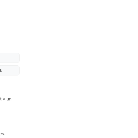
k
t y un
es.