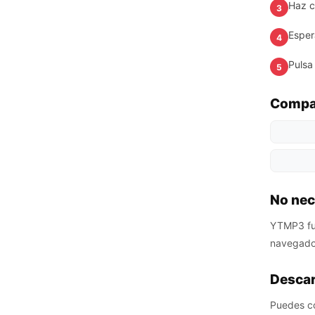
Haz cl
3
Esper
4
Pulsa
5
Compat
No nec
YTMP3 fun
navegador
Descar
Puedes con