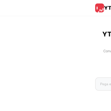
Y
YT
Conv