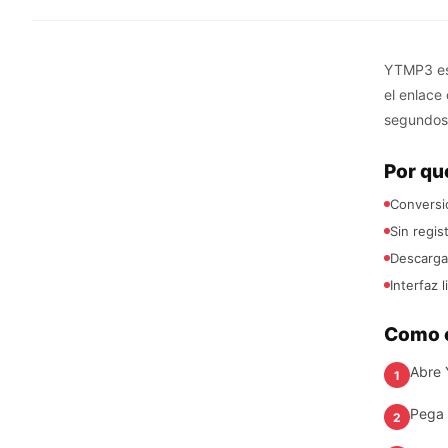
YTMP3 es 
el enlace
segundos
Por qu
Conversio
Sin regis
Descargas
Interfaz l
Como c
Abre 
1
Pega 
2