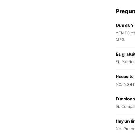
Pregun
Que es 
YTMP3 es 
MP3.
Es gratui
Si. Puede
Necesito
No. No es 
Funciona
Si. Compat
Hay un li
No. Puedes