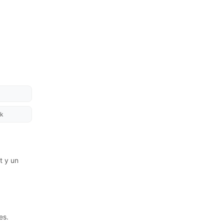
k
t y un
es.