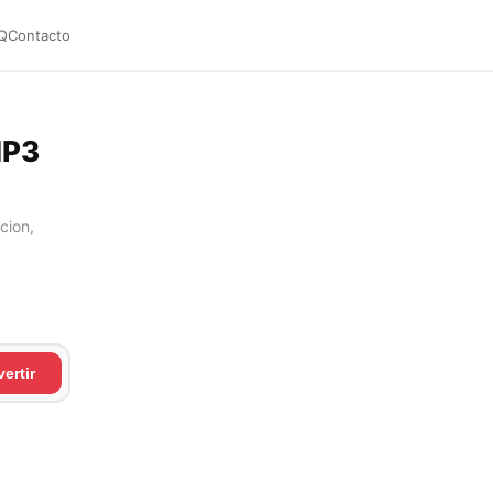
Q
Contacto
MP3
cion,
ertir