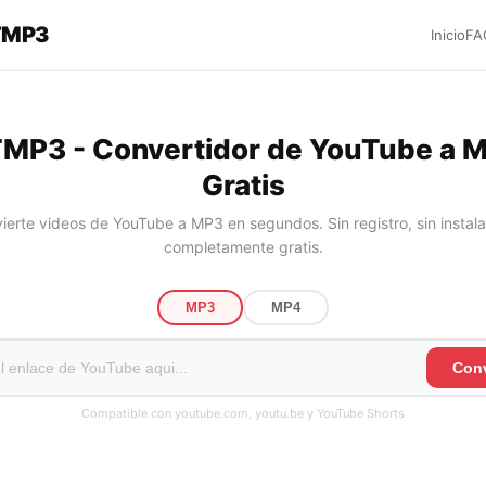
TMP3
Inicio
FA
MP3 - Convertidor de YouTube a 
Gratis
ierte videos de YouTube a MP3 en segundos. Sin registro, sin instala
completamente gratis.
MP3
MP4
Conv
Compatible con youtube.com, youtu.be y YouTube Shorts