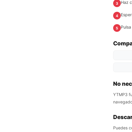
Haz cl
3
Esper
4
Pulsa
5
Compat
No nec
YTMP3 fun
navegador
Descar
Puedes con